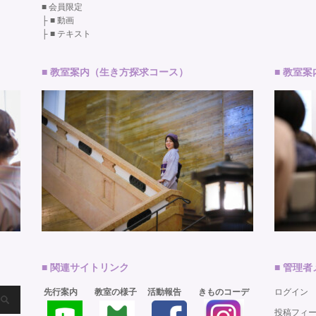
■
会員限定
├ ■
動画
├ ■
テキスト
■ 教室案内（生き方探求コース）
■ 教室
■ 関連サイトリンク
■ 管理
先行案内
教室の様子
活動報告
きものコーデ
ログイン
投稿フィ