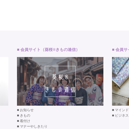
■ 会員サイト（葵桜®きもの通信）
■ 会員
■
お知らせ
■
マインド
■
きもの
■
ビジネス
■
着付け
■
マナーやしきたり