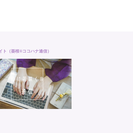
サイト（葵桜®ココハナ通信）