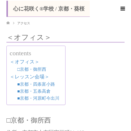
心に花咲く®学校 / 京都・葵桜
アクセス
＜オフィス＞
contents
＜オフィス＞
□京都・御所西
＜レッスン会場＞
■京都・四条富小路
■京都・五条高倉
■京都・河原町今出川
□京都・御所西